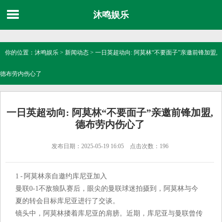
沐鸣娱乐
你的位置：
沐鸣娱乐
>
新闻动态
> 一日英超动向: 阿莫林“不要面子”亲邀前锋加盟,
德布劳内伤心了
一日英超动向: 阿莫林“不要面子”亲邀前锋加盟,
德布劳内伤心了
发布日期：2025-05-19 16:05 点击次数：196
1 - 阿莫林亲自邀约库尼亚加入
曼联0-1不敌狼队赛后，眼尖的曼联球迷拍摄到，阿莫林与今
夏的转会目标库尼亚进行了交谈。
镜头中，阿莫林搂着库尼亚的肩膀。近期，库尼亚与曼联曾传