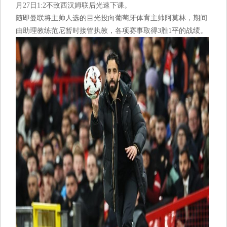
月27日1:2不敌西汉姆联后光速下课。
随即曼联将主帅人选的目光投向葡萄牙体育主帅阿莫林，期间
由助理教练范尼暂时接管执教，各项赛事取得3胜1平的战绩。