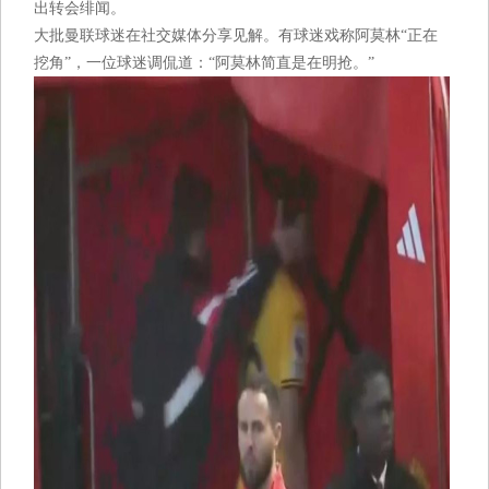
出转会绯闻。
大批曼联球迷在社交媒体分享见解。有球迷戏称阿莫林“正在
挖角”，一位球迷调侃道：“阿莫林简直是在明抢。”