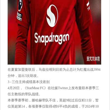
在夏窗加盟曼联后，马兹拉维到目前为止总计为红魔出战3994
分钟，送出3次助攻。
3 - 三任主帅成绩基本没差别
4月20日，《StatMuse FC》在社媒Twitter上发布曼联本赛季三
任主教练的带队战绩。
本赛季赛季初，滕哈赫带队不佳，英超9轮过后仅积11分，暂
位英超第14，各项赛事仅取得4胜6平4负的成绩，于2024年10