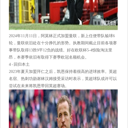
2024年11月11日，阿莫林正式加盟曼联，新上任便带队输球6
轮，曼联依旧处在十分挣扎的形势。执教期间截止目前各项赛
事带队取得13胜9平12负的战绩。好在欧联杯5-4惊险淘汰里
昂，本赛季依旧有取得下赛季欧冠名额机会。
4 - 回归本土
2023年夏天加盟拜仁之后，凯恩保持着很高的进球效率。英超
名宿、热刺功勋谢林汉姆接受采访时表示，英超球队或许可以
尝试在未来将凯恩带回英超赛场。