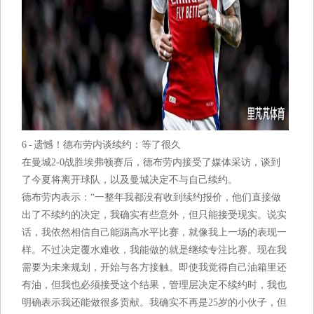
6 - 遗憾！德布劳内谈续约：等了很久
在曼城2-0战胜埃弗顿赛后，德布劳内接受了媒体采访，谈到
了今夏将离开球队，以及曼城决定不与自己续约。
德布劳内表示：“一整年我都没有收到续约报价，他们直接做
出了不续约的决定，我确实有些意外，但只能接受现实。说实
话，我依然相信自己能踢高水平比赛，就像我上一场的表现一
样。不过决定覆水难收，我能做的就是继续专注比赛。现在我
需要为未来规划，开始与各方接触。即使我觉得自己油箱里还
有油，但我也必须接受这个结果，管理层决定不续约时，我也
明确表示我还能做很多贡献。我确实不再是25岁的小伙子，但