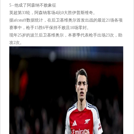
5 - 他成了阿森纳不败象征
英超第33轮，阿森纳客场4比0大胜伊普斯维奇。
据afcstuff数据统计，在后卫基维奥尔首发出战的最近21场各项
赛事中，枪手15胜6平保持不败且10场零封。
现年25岁的波兰后卫基维奥尔，本赛季代表枪手出场23次，助
攻2次。