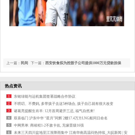
上一篇：
民间
下一篇：
西安饮食拟为控股子公司提供1000万元贷款担保
故事: 书生走夜路碰到野鸳鸯, 当晚一女子推门而入: 我来迟了
热点资讯
东铭绿能与运机集团签署战略合作协议
不唠叨、不费妈, 多带孩子去这5种场合, 孩子自己就有很大改变
诸葛亮提醒生肖羊: 12月首周避开三忌, 福气自然来!
双喜临门 沪东中华 “星月”同辉 2艘17.4万方LNG船同日命名
中网男单: 商竣程1-2不敌卡佐, 无缘晋级16强
未来三天四川盆地至江淮降雨集中 江南华南高温闷热持续_大皖新闻 | 安