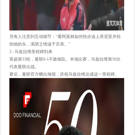
另有人注意到互动细节：“看阿莫林如何快步追上库尼亚并轻
拍他的头，渴望之情溢于言表。”
2 - 马兹拉维里程碑到来
英超第33轮，曼联0-1不敌狼队。本场比赛，马兹拉维第50次
代表曼联出战。
赛后，曼联官方晒出海报，庆祝马兹拉维达成这一里程碑。