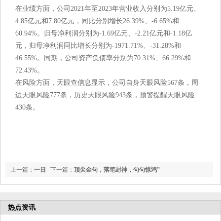
在业绩方面，公司2021年至2023年营业收入分别为5.19亿元、
4.85亿元和7.80亿元，同比分别增长26.39%、-6.65%和
60.94%。归母净利润分别为-1.69亿元、-2.21亿元和-1.18亿
元，归母净利润同比增长分别为-1971.71%、-31.28%和
46.55%。同期，公司资产负债率分别为70.31%、66.29%和
72.43%。
在风险方面，天眼查信息显示，公司自身天眼风险567条，周
边天眼风险777条，历史天眼风险943条，预警提醒天眼风险
430条。
上一篇：
一日
下一篇：
顶尖金句，落笔封神，句句惊鸿”
英超动向: 阿莫林“不要面子”亲邀前锋加盟, 德布劳内伤心了
热点资讯